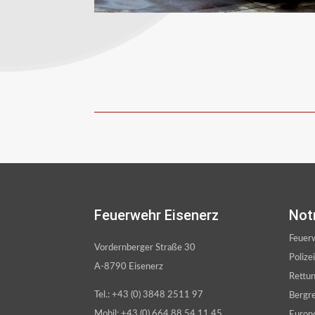
Feuerwehr Eisenerz
Not
Feuer
Vordernberger Straße 30
Polize
A-8790 Eisenerz
Rettu
Tel.: +43 (0) 3848 2511 97
Bergr
Mobil: +43 (0) 664 88 54 11 45
Euron