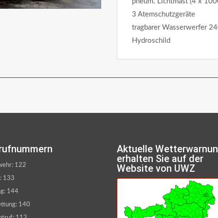
pneum. Lichtmast (4 x 10
3 Atemschutzgeräte
tragbarer Wasserwerfer 2
Hydroschild
rufnummern
Aktuelle Wetterwarnu
erhalten Sie auf der
wehr: 122
Website von UWZ
i: 133
ng: 144
ettung: 140
otruf: 112