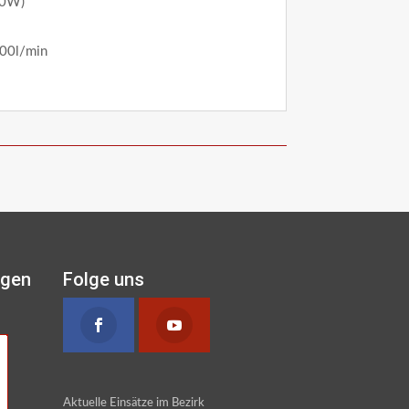
00W)
400l/min
ngen
Folge uns
Aktuelle Einsätze im Bezirk